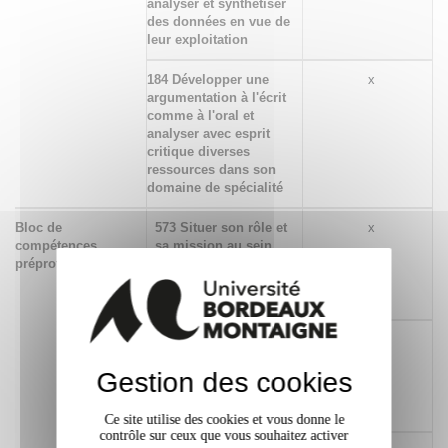
analyser et synthétiser
des données en vue de
leur exploitation
184 Développer une
x
argumentation à l'écrit
comme à l'oral et
analyser avec esprit
critique diverses
ressources dans son
domaine de spécialité
Bloc de
573 Situer son rôle et
x
compétences
sa mission au sein
préprofessionnelles
d'une organisation
pour s’adapter et
prendre des initiatives
495 Respecter les
x
principes d’éthique, de
Gestion des cookies
déontologie et de
responsabilité
environnementale
Ce site utilise des cookies et vous donne le
contrôle sur ceux que vous souhaitez activer