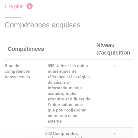
Production orale
Lire plus
Exercices d’approfondissement sur e-campus
Programme lexical : Public health issues and social
Compétences acquises
issues
Niveau
Compétences
d'acquisition
Bloc de
592 Utiliser les outils
x
compétences
numériques de
transversales
référence et les règles
de sécurité
informatique pour
acquérir, traiter,
produire et diffuser de
l’information ainsi
que pour collaborer
en interne et en
externe
088 Comprendre,
x