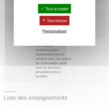
580 Travailler en équipe
x
autant qu'en autonomie
Tout accepter
ou en réseau au service
de projets nécessitant
prise d'initiatives,
Tout refuser
respect de principes
déontologiques et
Personnaliser
capacité d'adaptation
294 Identifier et situer
x
les champs
professionnels
potentiellement en
relation avec les acquis
de la formation ainsi
que les parcours
possibles pour y
accéder
Liste des enseignements