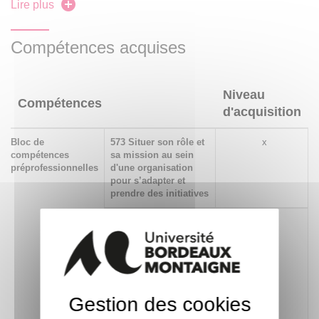
l'adhésion de leur auditoire.
Lire plus
Compétences acquises
Niveau
Compétences
d'acquisition
Bloc de
573 Situer son rôle et
x
compétences
sa mission au sein
préprofessionnelles
d'une organisation
pour s’adapter et
prendre des initiatives
294 Identifier et situer
x
les champs
professionnels
potentiellement en
relation avec les acquis
de la formation ainsi
Gestion des cookies
que les parcours
possibles pour y