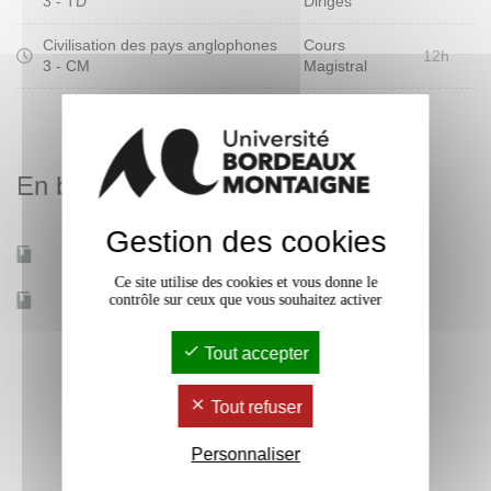
3 - TD
Dirigés
Civilisation des pays anglophones
Cours
12h
3 - CM
Magistral
En bref
Gestion des cookies
Mobilité d'études
Non
Ce site utilise des cookies et vous donne le
contrôle sur ceux que vous souhaitez activer
Accessible à distance
Non
Tout accepter
Tout refuser
Personnaliser