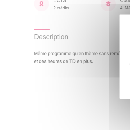
ECTS
Cod
2 crédits
4LM
Description
Même programme qu'en thème sans remédiation 
et des heures de TD en plus.