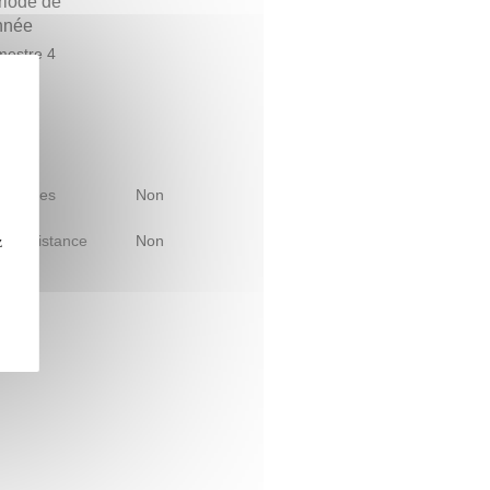
riode de
année
estre 4
 d'études
Non
le à distance
Non
z