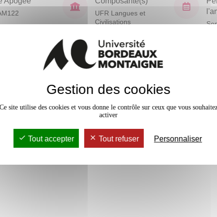
e Apogée
Composante(s)
Pé
l'
AM122
UFR Langues et
Civilisations
Sem
En bref
Gestion des cookies
Mobilité
mais avec un suivi particulier
Accessib
Ce site utilise des cookies et vous donne le contrôle sur ceux que vous souhaite
activer
Tout accepter
Tout refuser
Personnaliser