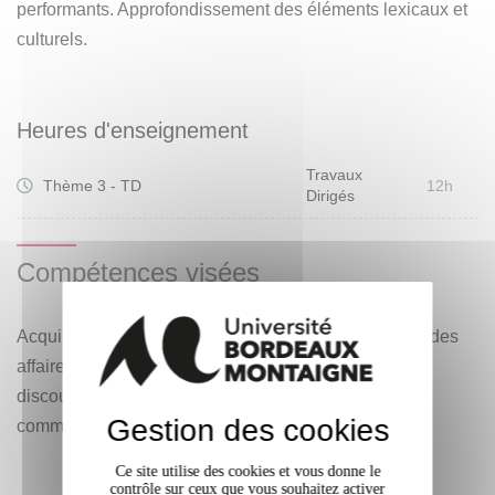
performants. Approfondissement des éléments lexicaux et
culturels.
Heures d'enseignement
Travaux
Thème 3 - TD
12h
Dirigés
Compétences visées
Acquisition d'un niveau de traduction dans la langue des
affaires et les domaines de spécialité. Adapter son
discours et son registre de langue à des situations de
Gestion des cookies
communication spécifiques.
Ce site utilise des cookies et vous donne le
contrôle sur ceux que vous souhaitez activer