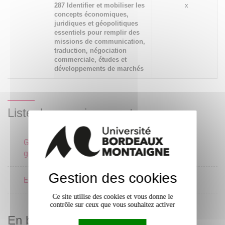
287 Identifier et mobiliser les
x
concepts économiques,
juridiques et géopolitiques
essentiels pour remplir des
missions de communication,
traduction, négociation
commerciale, études et
développements de marchés
Liste des enseignements
Géopolitique et
3 crédits
géoéconomie
Gestion des cookies
Economie 1
3 crédits
Ce site utilise des cookies et vous donne le
contrôle sur ceux que vous souhaitez activer
En bref