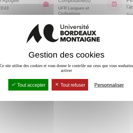
e Apogée
Composante(s)
Pé
l'
CE43
UFR Langues et
Civilisations
Sem
En bref
vaux Dirigés
12h
Gestion des cookies
Mobilité
Accessib
Ce site utilise des cookies et vous donne le contrôle sur ceux que vous souhaite
activer
Tout accepter
Tout refuser
Personnaliser