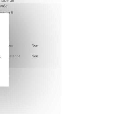
riode de
année
estre 6
 d'études
Non
le à distance
Non
z