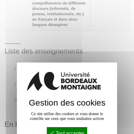
compréhension de différents
discours (informels, de
presse, institutionnels, etc.)
en français et dans deux
langues étrangères
Liste des enseignements
Langue écrite 5
1 crédits
Langue orale 5
1 crédits
Grammaire 5
1 crédits
Gestion des cookies
Ce site utilise des cookies et vous donne le
contrôle sur ceux que vous souhaitez activer
En bref
Tout accepter