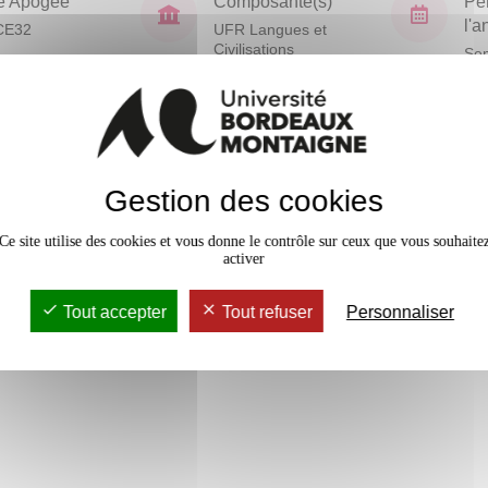
e Apogée
Composante(s)
Pé
l'
CE32
UFR Langues et
Civilisations
Sem
En bref
vaux Dirigés
24h
Gestion des cookies
Mobilité
Accessib
Ce site utilise des cookies et vous donne le contrôle sur ceux que vous souhaite
activer
Tout accepter
Tout refuser
Personnaliser