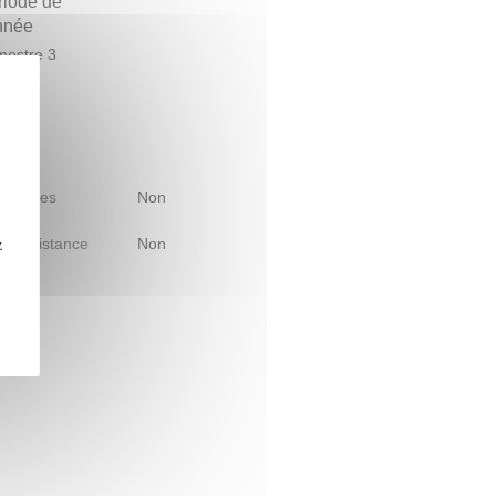
riode de
année
estre 3
 d'études
Non
le à distance
Non
z