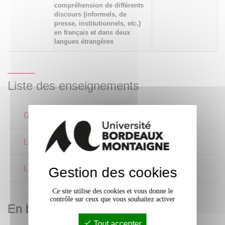
compréhension de différents
discours (informels, de
presse, institutionnels, etc.)
en français et dans deux
langues étrangères
Liste des enseignements
Grammaire 2
2 crédits
Langue écrite 2
2 crédits
Langue orale 2
2 crédits
Gestion des cookies
Ce site utilise des cookies et vous donne le
contrôle sur ceux que vous souhaitez activer
En bref
Tout accepter