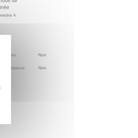
riode de
année
estre 4
 d'études
Non
le à distance
Non
z