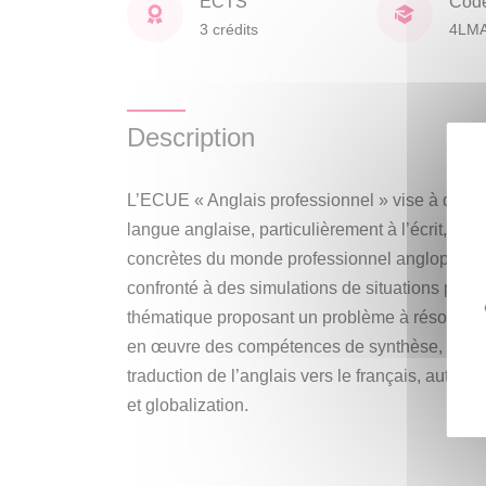
ECTS
Cod
3 crédits
4LM
Description
L’ECUE « Anglais professionnel » vise à dév
langue anglaise, particulièrement à l’écrit, et à
concrètes du monde professionnel anglophone. 
confronté à des simulations de situations prof
thématique proposant un problème à résoudre.
en œuvre des compétences de synthèse, d’expr
traduction de l’anglais vers le français, autou
et globalization.