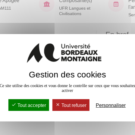
e Apogée
Composante(s)
Pé
l'
AM111
UFR Langues et
Civilisations
Sem
En bref
Mobilité
elopper des compétences en
 les appliquer à des situations
Accessib
Pour cela, l’étudiant est
Gestion des cookies
essionnelles, avec un dossier
Ce site utilise des cookies et vous donne le contrôle sur ceux que vous souhaite
 La solution de ce problème met
activer
ession écrite mais aussi de
r de deux thèmes principaux : work
Tout accepter
Tout refuser
Personnaliser