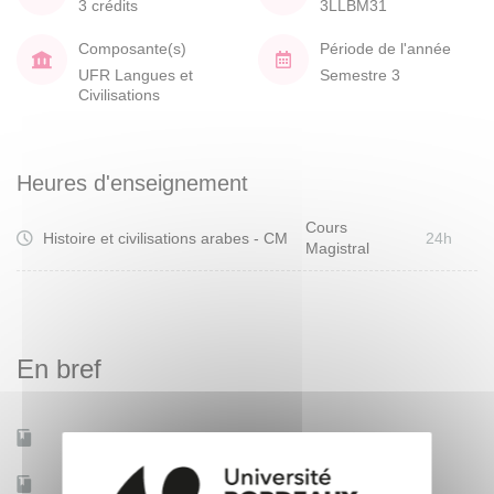
3 crédits
3LLBM31
Composante(s)
Période de l'année
UFR Langues et
Semestre 3
Civilisations
Heures d'enseignement
Cours
Histoire et civilisations arabes - CM
24h
Magistral
En bref
Mobilité d'études
Oui
Accessible à distance
Non