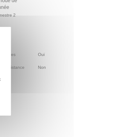
riode de
année
estre 2
 d'études
Oui
le à distance
Non
z