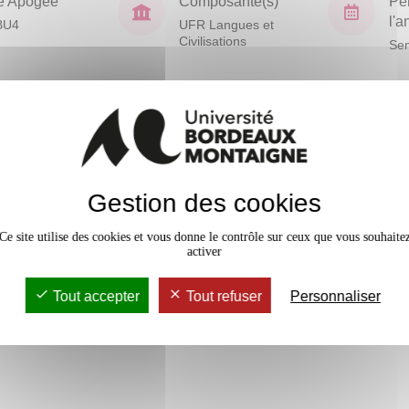
e Apogée
Composante(s)
Pé
l'
BU4
UFR Langues et
Civilisations
Sem
En bref
Mobilité
Gestion des cookies
Accessib
Ce site utilise des cookies et vous donne le contrôle sur ceux que vous souhaite
activer
Tout accepter
Tout refuser
Personnaliser