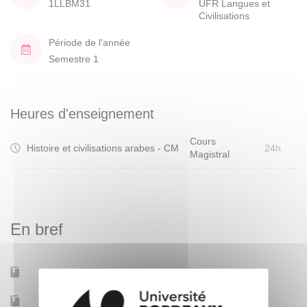
1LLBM31
UFR Langues et
Civilisations
Période de l'année
Semestre 1
Heures d'enseignement
Cours
Histoire et civilisations arabes - CM
24h
Magistral
En bref
Mobilité d'études
Oui
Accessible à distance
Non