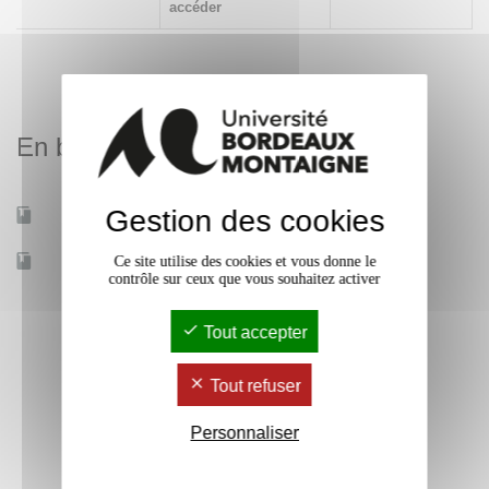
accéder
En bref
Gestion des cookies
Mobilité d'études
Oui
Accessible à distance
Ce site utilise des cookies et vous donne le
Non
contrôle sur ceux que vous souhaitez activer
Tout accepter
Tout refuser
Personnaliser