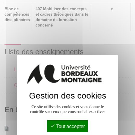
Bloc de
407 Mobiliser des concepts
x
compétences
et cadres théoriques dans le
disciplinaires
domaine de formation
concerné
Liste des enseignements
Littérature
Cinéma
Gestion des cookies
Ce site utilise des cookies et vous donne le
En bref
contrôle sur ceux que vous souhaitez activer
Tout accepter
Mobilité d'études
Oui