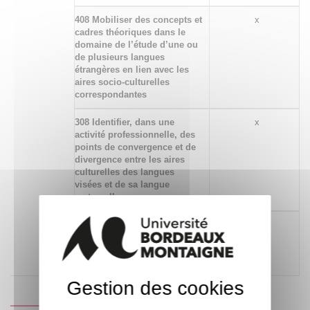
408 Mobiliser des concepts et
x
cadres théoriques dans le
domaine de l’étude d’une ou
de plusieurs langues
étrangères en lien avec les
aires socio-culturelles
correspondantes
308 Identifier, dans une
x
activité professionnelle, des
points de convergence et de
divergence entre les aires
culturelles des langues
visées et de sa langue
maternelle
281 Identifier et analyser la
x
production orale du locuteur
natif, du point de vue
phonologique et phonétique
Gestion des cookies