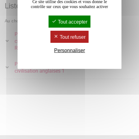
Ce site utilise des cookies et vous donne le
Liste des enseignements
contrôle sur ceux que vous souhaitez activer
Au choix : 1 parmi 2
Tout accepter
Parcours : Langue et
Tout refuser
civilisation anglaises 1 -
9 crédits
Remédiation
Personnaliser
Parcours - Langue et
9 crédits
civilisation anglaises 1