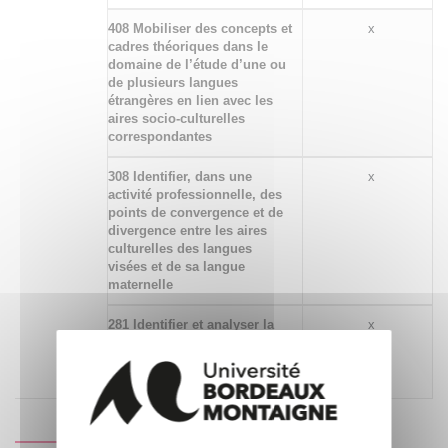
408 Mobiliser des concepts et
x
cadres théoriques dans le
domaine de l’étude d’une ou
de plusieurs langues
étrangères en lien avec les
aires socio-culturelles
correspondantes
308 Identifier, dans une
x
activité professionnelle, des
points de convergence et de
divergence entre les aires
culturelles des langues
visées et de sa langue
maternelle
281 Identifier et analyser la
x
production orale du locuteur
natif, du point de vue
phonologique et phonétique