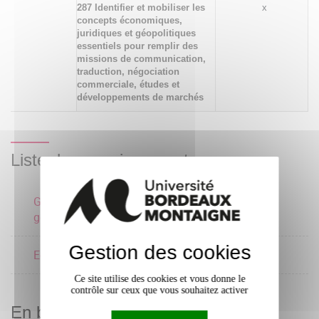
287 Identifier et mobiliser les
x
concepts économiques,
juridiques et géopolitiques
essentiels pour remplir des
missions de communication,
traduction, négociation
commerciale, études et
développements de marchés
Liste des enseignements
Géopolitique et
3 crédits
géoéconomie
Gestion des cookies
Economie 1
3 crédits
Ce site utilise des cookies et vous donne le
contrôle sur ceux que vous souhaitez activer
En bref