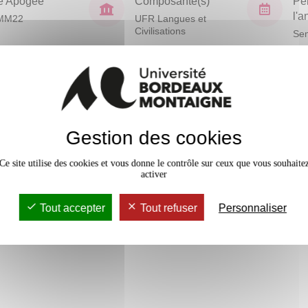
e Apogée
Composante(s)
Pé
l'
MM22
UFR Langues et
Civilisations
Sem
En bref
Mobilité
cophonie, Arabophonie,
Gestion des cookies
Accessib
Ce site utilise des cookies et vous donne le contrôle sur ceux que vous souhaite
activer
Tout accepter
Tout refuser
Personnaliser