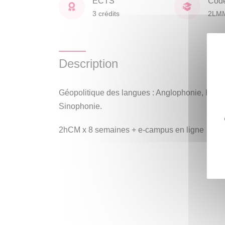
ECTS
Cod
3 crédits
2LM
Description
Géopolitique des langues : Anglophonie, Fran
Sinophonie.
2hCM x 8 semaines + e-campus en ligne