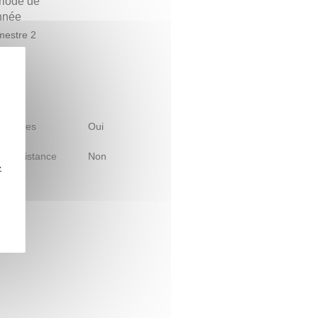
riode de
année
estre 2
 d'études
Oui
le à distance
Non
z