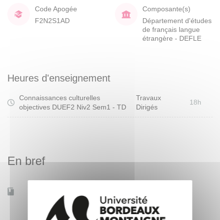
Code Apogée
Composante(s)
F2N2S1AD
Département d'études
de français langue
étrangère - DEFLE
Heures d'enseignement
Connaissances culturelles
Travaux
18h
objectives DUEF2 Niv2 Sem1 - TD
Dirigés
En bref
Accessible à distance
Non