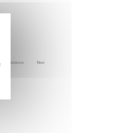
le à distance
Non
z