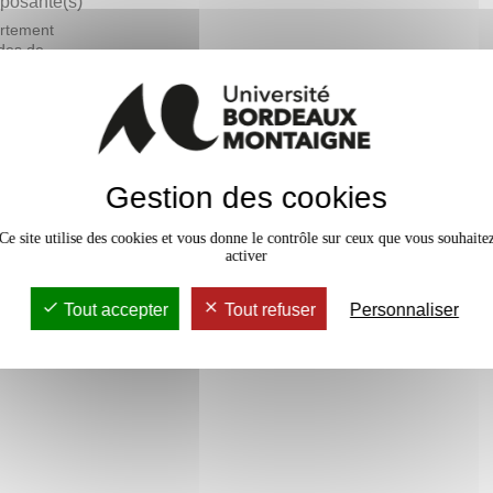
osante(s)
rtement
des de
ais langue
ngère - DEFLE
En bref
Gestion des cookies
rs Magistral
18h
Accessib
Ce site utilise des cookies et vous donne le contrôle sur ceux que vous souhaite
activer
Tout accepter
Tout refuser
Personnaliser