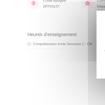
Code Apogée
Comp
DFF5S1ST
Dépa
d'étu
franç
étra
Heures d'enseignement
Compréhension écrite Semestre 1 - CM
Cou