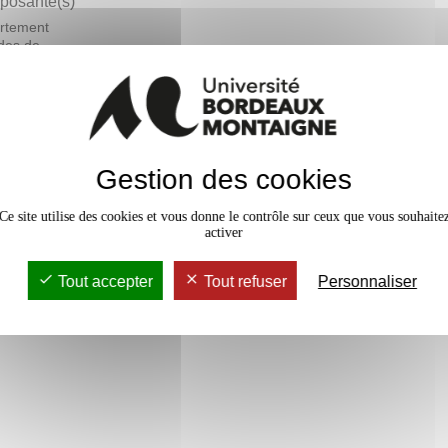
osante(s)
rtement
des de
ais langue
ngère - DEFLE
En bref
Gestion des cookies
Accessib
Ce site utilise des cookies et vous donne le contrôle sur ceux que vous souhaite
activer
Tout accepter
Tout refuser
Personnaliser