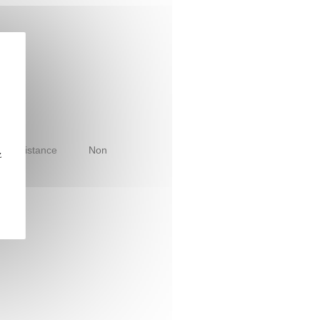
le à distance
Non
z