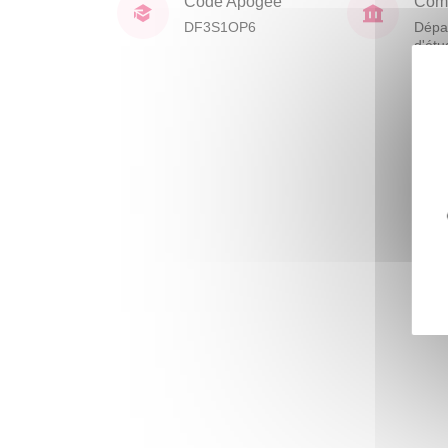
Code Apogée
Comp
DF3S1OP6
Dépa
d'étu
franç
étra