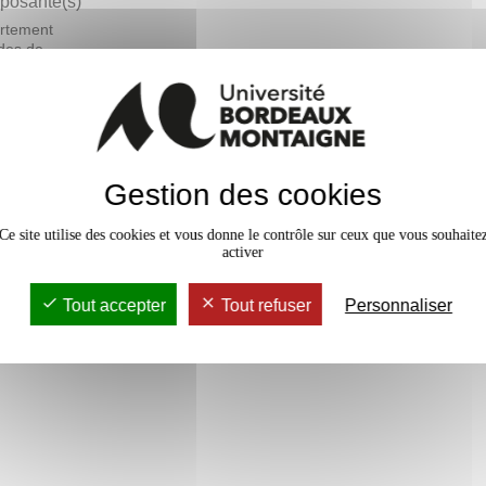
osante(s)
rtement
des de
ais langue
ngère - DEFLE
En bref
Gestion des cookies
rs Magistral
18h
Accessib
Ce site utilise des cookies et vous donne le contrôle sur ceux que vous souhaite
activer
Tout accepter
Tout refuser
Personnaliser