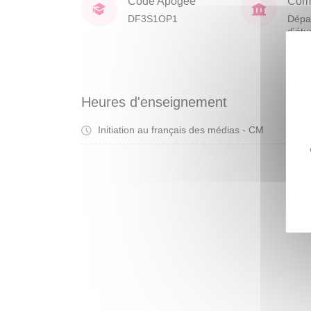
Code Apogée
Comp
DF3S1OP1
Dépa
d'étu
franç
étra
Heures d'enseignement
Initiation au français des médias - CM
Cou