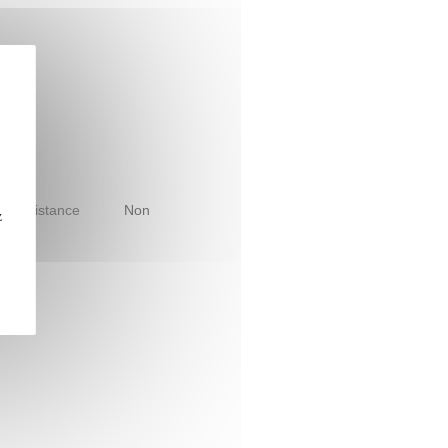
le à distance
Non
z