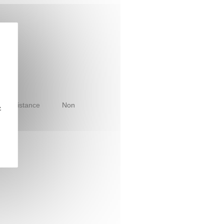
le à distance
Non
z