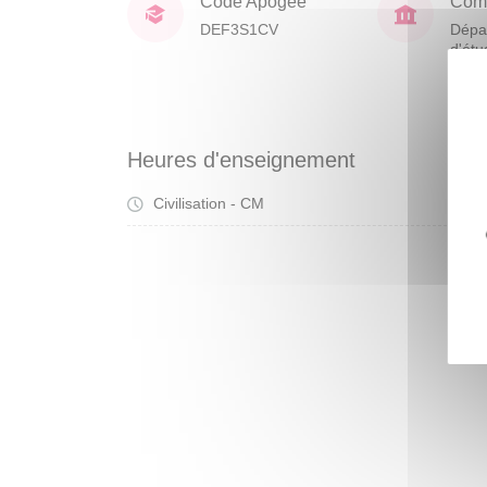
Code Apogée
Comp
DEF3S1CV
Dépa
d'étu
franç
étra
Heures d'enseignement
Civilisation - CM
Cou