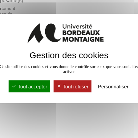
osante(s)
rtement
des de
ais langue
ngère - DEFLE
En bref
Gestion des cookies
rs Magistral
18h
Accessib
Ce site utilise des cookies et vous donne le contrôle sur ceux que vous souhaite
activer
Tout accepter
Tout refuser
Personnaliser