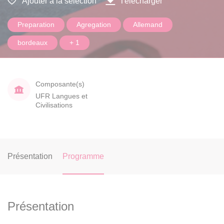
Ajouter à la sélection
Télécharger
Preparation
Agregation
Allemand
bordeaux
+ 1
Composante(s)
UFR Langues et
Civilisations
Présentation
Programme
Présentation