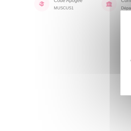
Code Apogée
Comp
MUSCUS1
Dépa
activ
et sp