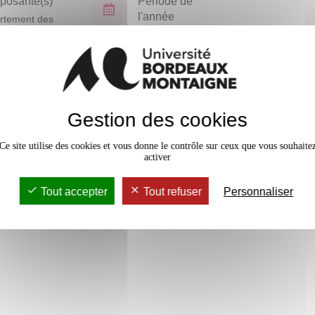
osante(s)
Période de
l'année
rtement des
ités physiques
Semestre 1
ortives
En bref
Gestion des cookies
Accessib
Ce site utilise des cookies et vous donne le contrôle sur ceux que vous souhaite
activer
Tout accepter
Tout refuser
Personnaliser