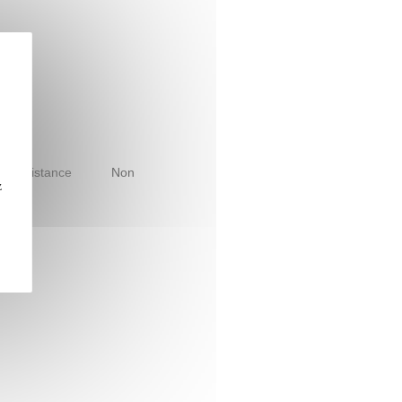
le à distance
Non
z