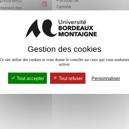
osante(s)
Période de
l'année
rtement des
ités physiques
Semestre 1
ortives
En bref
Gestion des cookies
Accessib
Ce site utilise des cookies et vous donne le contrôle sur ceux que vous souhaite
activer
Tout accepter
Tout refuser
Personnaliser