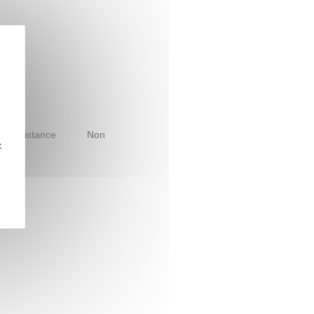
le à distance
Non
z