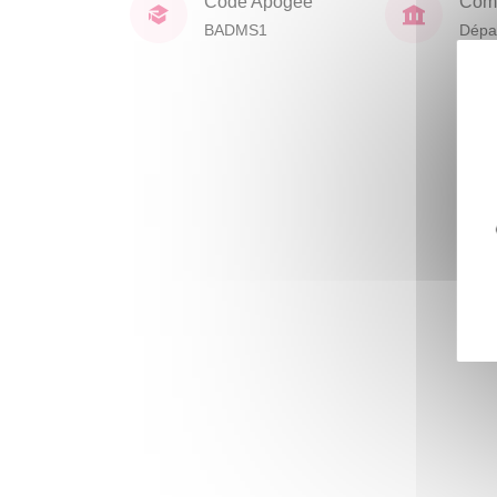
Code Apogée
Comp
BADMS1
Dépa
activ
et sp