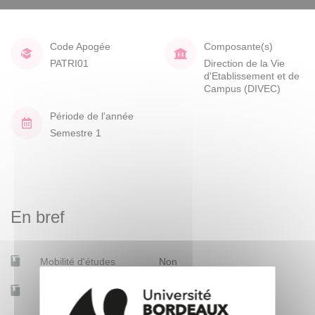
Code Apogée
Composante(s)
PATRI01
Direction de la Vie
d'Etablissement et de
Campus (DIVEC)
Période de l'année
Semestre 1
En bref
Mobilité d'études
Non
Accessible à distance
Non