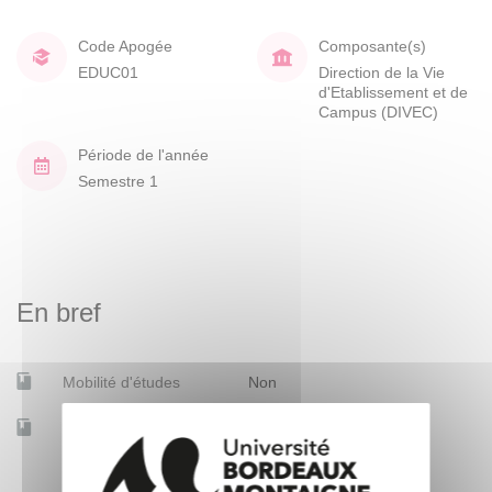
Code Apogée
Composante(s)
EDUC01
Direction de la Vie
d'Etablissement et de
Campus (DIVEC)
Période de l'année
Semestre 1
En bref
Mobilité d'études
Non
Accessible à distance
Non