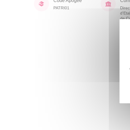
Code Apogée
Comp
PATRI01
Direc
d'Eta
de C
(DIV