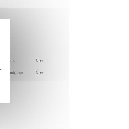
 d'études
Non
z
le à distance
Non