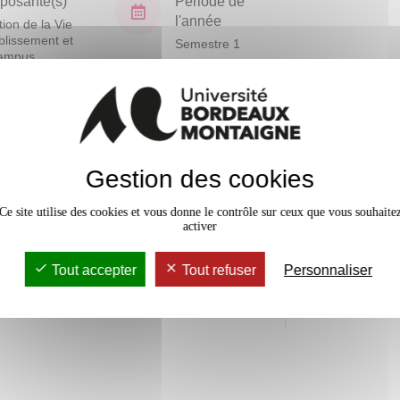
osante(s)
Période de
l'année
tion de la Vie
blissement et
Semestre 1
ampus
EC)
En bref
Gestion des cookies
Mobilité
Ce site utilise des cookies et vous donne le contrôle sur ceux que vous souhaite
Accessib
activer
Tout accepter
Tout refuser
Personnaliser