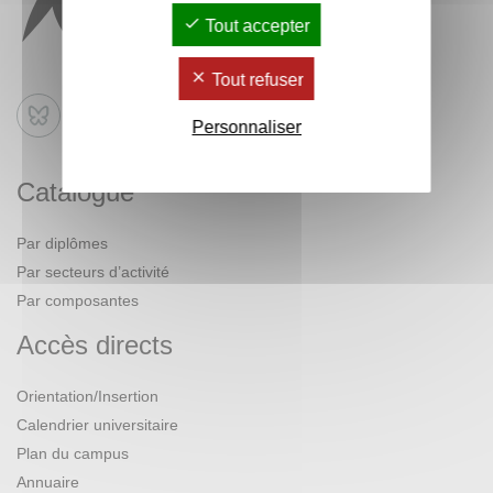
Tout accepter
Tout refuser
Bluesky
Personnaliser
Catalogue
Par diplômes
Par secteurs d’activité
Par composantes
Accès directs
Orientation/Insertion
Calendrier universitaire
Plan du campus
Annuaire