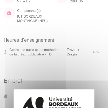
5 crédits
2BPUU5
Composante(s)
IUT BORDEAUX
MONTAIGNE (NPU)
Heures d'enseignement
Cpdre. les outils et les méthodes
Travaux
67h
de la créat. publiciatire - TD
Dirigés
En bref
Accessible à distance
Non