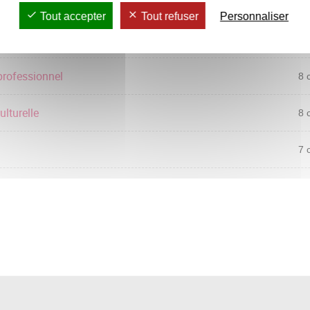
Tout accepter
Tout refuser
Personnaliser
fctment des org.
7 
professionnel
8 
lturelle
8 
7 