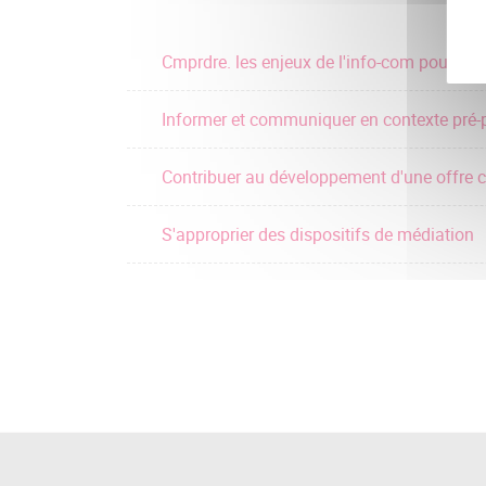
Cmprdre. les enjeux de l'info-com pour le 
Informer et communiquer en contexte pré-
Contribuer au développement d'une offre cu
S'approprier des dispositifs de médiation