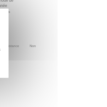
riode de
année
ntemps
le à distance
Non
z