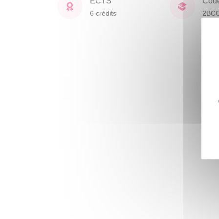
ECTS
Cod
6 crédits
2BC