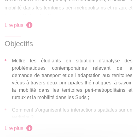
mobilité dans les territoires péri-métropolitains et ruraux et
la mobilité dans les Suds.
Lire plus
La première thématique interroge plus précisément, la
façon dont les petites villes sous influence métropolitaine
Objectifs
peuvent accompagner les déplacements quotidiens de
leurs habitants dans le contexte de la transition
Mettre les étudiants en situation d’analyse des
écologique. Cette thématique intéresse, également, de
problématiques contemporaines relevant de la
façon plus large l'ensemble des villes francophones qui
demande de transport et de l’adaptation aux territoires
sont confrontées à ces phénomènes de gestion urbano-
vécus à travers deux principales thématiques, à savoir,
centrée des déplacements et de "délaissement" (ou de
la mobilité dans les territoires péri-métropolitains et
moindre gestion) de leurs espaces périphériques.
ruraux et la mobilité dans les Suds ;
Comment s’organisent les interactions spatiales sur un
La seconde permet d’appréhender la diversité des
territoire ?
configurations territoriales, la pluralité des actions
publiques et des alternatives développées dans les Suds
Lire plus
Quels sont les facteurs à l’origine du comportement des
pour organiser la mobilité notamment dans les aires