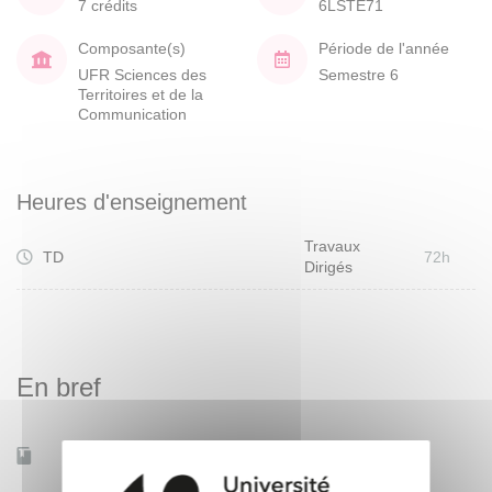
7 crédits
6LSTE71
Composante(s)
Période de l'année
UFR Sciences des
Semestre 6
Territoires et de la
Communication
Heures d'enseignement
Travaux
TD
72h
Dirigés
En bref
Mobilité d'études
Non