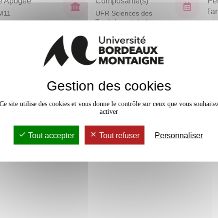
e Apogée
Composante(s)
Pé
l'
M11
UFR Sciences des
Territoires et de la
Sem
Communication
En bref
Gestion des cookies
Accessib
Ce site utilise des cookies et vous donne le contrôle sur ceux que vous souhaite
activer
ines
Tout accepter
Tout refuser
Personnaliser