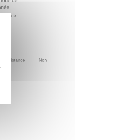
riode de
année
estre 5
le à distance
Non
z