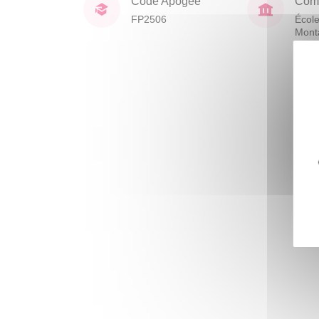
Code Apogée
Comp
FP2506
École
Mont
Huma