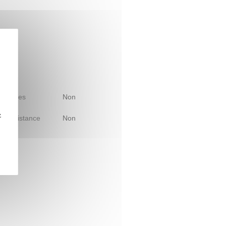
 d'études
Non
z
le à distance
Non