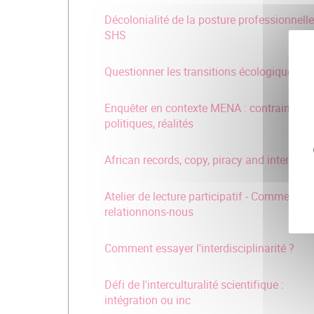
Décolonialité de la posture professionnell
SHS
Questionner les transitions écologiques
Enquêter en contexte MENA : contraintes
politiques, réalités
African records, copy, piracy and intertextu
Atelier de lecture participatif - Comment
relationnons-nous
Comment essayer l'interdisciplinarité ?
Défi de l'interculturalité scientifique :
intégration ou inc