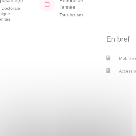
osante(s)
Période de
l'année
 Doctorale
aigne-
Tous les ans
nités
En bref
Mobilité
Accessib