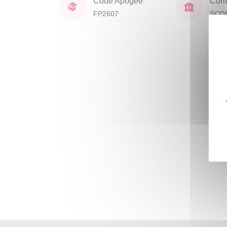
Code Apogée
Comp
FP2607
SCO
DOC