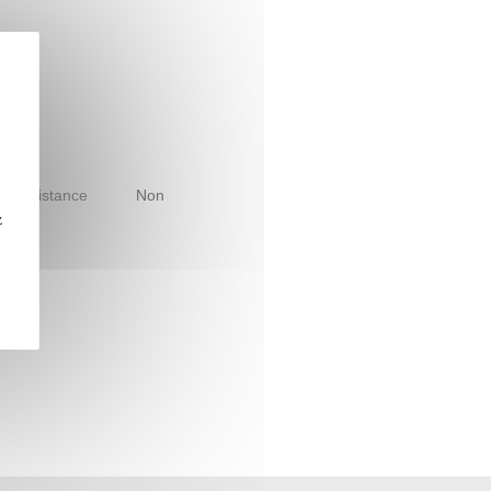
le à distance
Non
z