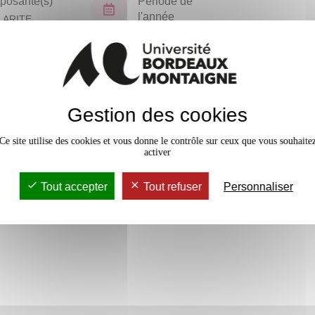
osante(s)
Période de
l'année
LARITE
TORAT (NPU)
Tous les ans
En bref
Gestion des cookies
Accessib
Ce site utilise des cookies et vous donne le contrôle sur ceux que vous souhaite
activer
Tout accepter
Tout refuser
Personnaliser