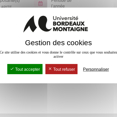
osante(s)
Période de
l'année
LARITE
TORAT (NPU)
Tous les ans
En bref
Gestion des cookies
Accessib
Ce site utilise des cookies et vous donne le contrôle sur ceux que vous souhaite
activer
Tout accepter
Tout refuser
Personnaliser