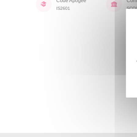
Code Apogée
Comp
IS2601
SCO
DOC