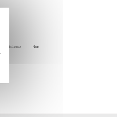
le à distance
Non
z