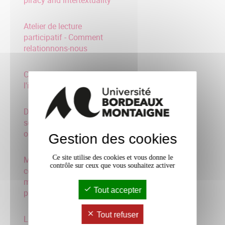
Atelier de lecture
participatif - Comment
relationnons-nous
Comment essayer
l'interdisciplinarité ?
Défi de l'interculturalité
scientifique : intégration
ou inc
Gestion des cookies
Ce site utilise des cookies et vous donne le
Mise en perspective
contrôle sur ceux que vous souhaitez activer
comparée des
mécanismes de la
Tout accepter
product.
Tout refuser
La reherche au musée :