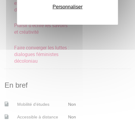
exploiter les ressources
Personnaliser
de ces
Plaisir d'écrire les savoirs
et créativité
Faire converger les luttes :
dialogues féministes
décoloniau
En bref
Mobilité d'études
Non
Accessible à distance
Non