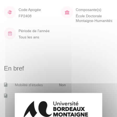
Code Apogée
Composante(s)
FP2408
École Doctorale
Montaigne-Humanités
Période de l'année
Tous les ans
En bref
Mobilité d'études
Non
Accessible à distance
Non