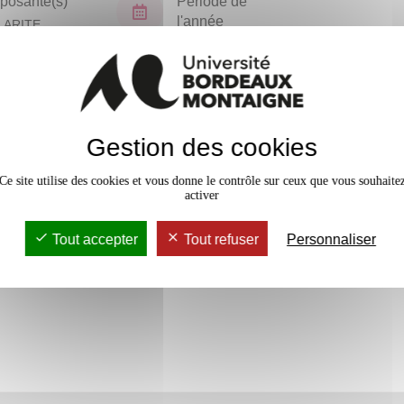
osante(s)
Période de
l'année
LARITE
TORAT (NPU)
Tous les ans
En bref
Gestion des cookies
Accessib
Ce site utilise des cookies et vous donne le contrôle sur ceux que vous souhaite
activer
Tout accepter
Tout refuser
Personnaliser