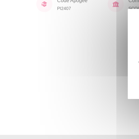
Code Apogée
Comp
PI2407
SCO
DOC