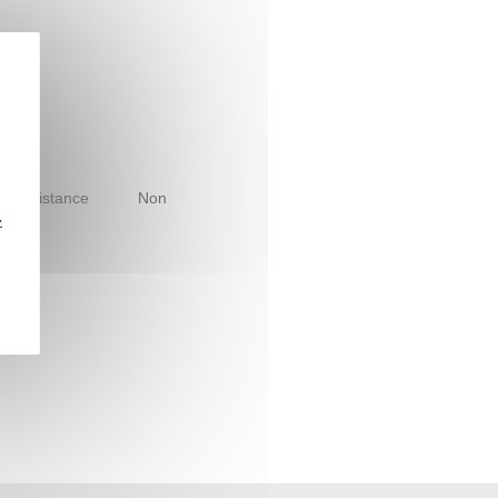
le à distance
Non
z