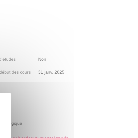
 d'études
Non
début des cours
31 janv. 2025
rde
édagogique
64