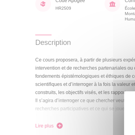
Code Apogée
Comp
HR2509
École
Mont
Huma
Description
Ce cours proposera, à partir de plusieurs exp
intervention et de recherches partenariales ou 
fondements épistémologiques et éthiques de 
scientifiques et d’interroger à la fois la valeur 
construits, les objectifs visés, et les rapports en
Il s’agira d’interroger ce que chercher veut d
recherches participatives et ce qui se joue q
à partir du dialogue entre « savoirs investis » et
Lire plus
Le cours s’intéressera dans un premier temps 