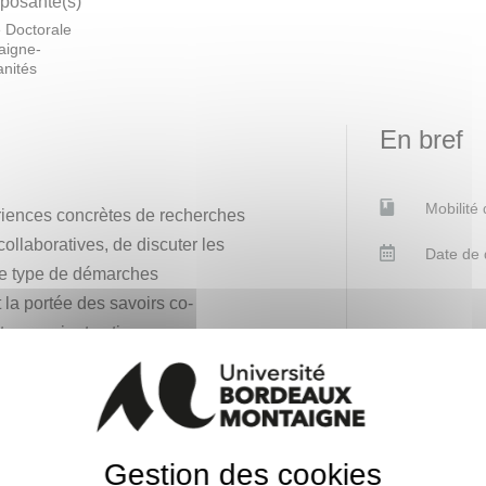
osante(s)
 Doctorale
aigne-
nités
En bref
Mobilité
ériences concrètes de recherches
collaboratives, de discuter les
Date de 
ce type de démarches
et la portée des savoirs co-
tre savoir et action.
Contacts
ire quand on développe des
uand on produit des connaissances
Aurélie Labo
 « savoirs institués ».
Responsable p
05571246
Gestion des cookies
aux différentes acceptions des