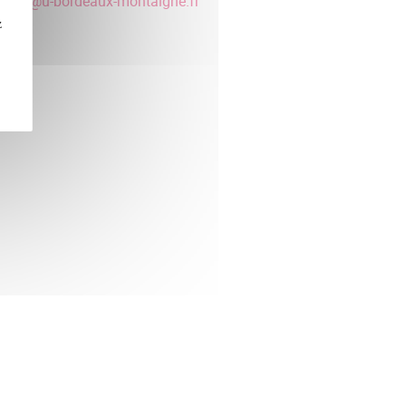
borde
@
u-bordeaux-montaigne.fr
z