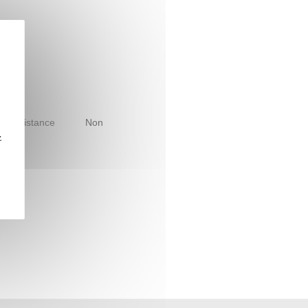
le à distance
Non
z