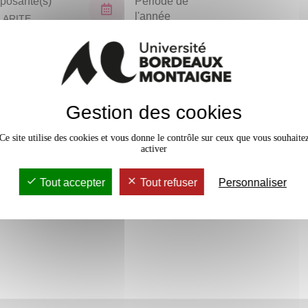
osante(s)
Période de
l'année
LARITE
TORAT (NPU)
Tous les ans
En bref
Gestion des cookies
Accessib
Ce site utilise des cookies et vous donne le contrôle sur ceux que vous souhaite
activer
Tout accepter
Tout refuser
Personnaliser