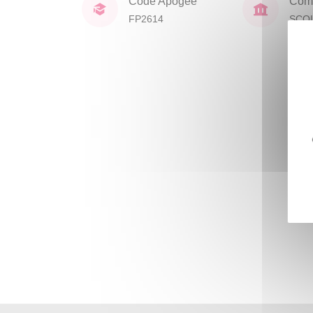
Code Apogée
Comp
FP2614
SCO
DOC