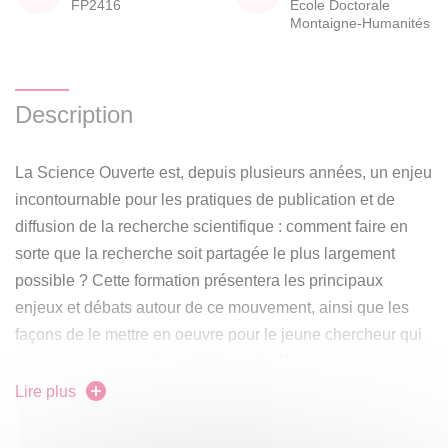
FP2416
École Doctorale
Montaigne-Humanités
Description
La Science Ouverte est, depuis plusieurs années, un enjeu
incontournable pour les pratiques de publication et de
diffusion de la recherche scientifique : comment faire en
sorte que la recherche soit partagée le plus largement
possible ? Cette formation présentera les principaux
enjeux et débats autour de ce mouvement, ainsi que les
façons de le mettre en oeuvre pour le jeune chercheur qui
souhaite améliorer la visibilité sur le Web de ses travaux
passés et à venir
Lire plus