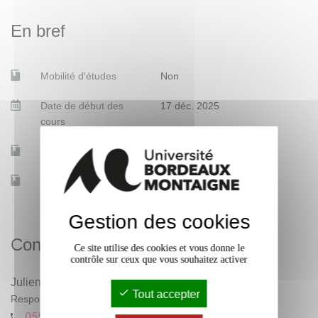
En bref
Mobilité d'études
Non
Date de début des
17 déc. 2025
cours
Accessible à distance
Non
Effectif
15
Gestion des cookies
Contacts
Ce site utilise des cookies et vous donne le
contrôle sur ceux que vous souhaitez activer
Julien BAUDRY
Tout accepter
Responsable pédagogique
0557126749