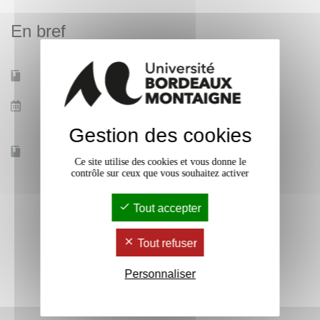
de procédures et de plans de formation, sous l’égide de
En bref
référent.e.s dont une partie des missions et de sensibiliser
et former les doctorant.e.s à ces enjeux.
Mobilité d'études
Non
Date de début des
1 sept. 2024
cours
Gestion des cookies
Accessible à distance
Oui
Ce site utilise des cookies et vous donne le
contrôle sur ceux que vous souhaitez activer
Tout accepter
Tout refuser
Personnaliser