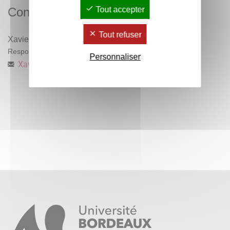
Tout accepter
Contacts
Tout refuser
Xavier Amelot
Responsable pédagogique
Personnaliser
Xavier.Amelot
@
u-bordeaux-montaigne.fr